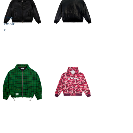
Visio
nnair
e