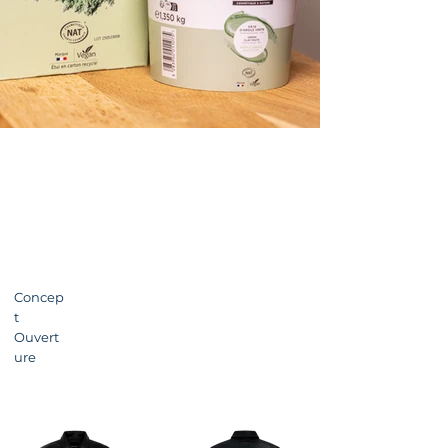
Concep
t
Ouvert
ure